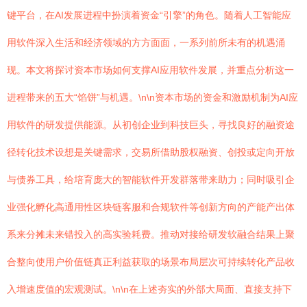
键平台，在AI发展进程中扮演着资金“引擎”的角色。随着人工智能应
用软件深入生活和经济领域的方方面面，一系列前所未有的机遇涌
现。本文将探讨资本市场如何支撑AI应用软件发展，并重点分析这一
进程带来的五大“馅饼”与机遇。\n\n资本市场的资金和激励机制为AI应
用软件的研发提供能源。从初创企业到科技巨头，寻找良好的融资途
径转化技术设想是关键需求，交易所借助股权融资、创投或定向开放
与债券工具，给培育庞大的智能软件开发群落带来助力；同时吸引企
业强化孵化高通用性区块链客服和合规软件等创新方向的产能产出体
系来分摊未来错投入的高实验耗费。推动对接给研发软融合结果上聚
合整向使用户价值链真正利益获取的场景布局层次可持续转化产品收
入增速度值的宏观测试。\n\n在上述夯实的外部大局面、直接支持下